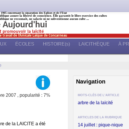
905 concernant la séparation des Églises et de l’État
ublique assure la liberté de conscience. Elle garantit le libre exercice des cultes
ublique ne reconnaît, ne salarie ni ne subventionne aucun culte ...
é Aujourd'hui
et promouvoir la laïcité
e travail de l’Amicale Laïque de Concarneau
AUX
ÉCOLES
HISTOIRE(s)
LAICITHÈQUE
À P
e
Navigation
bre 2007
,
popularité : 7%
MOTS-CLÉS DE L'ARTICLE
arbre de la laïcité
ARTICLES DE LA RUBRIQUE
bre de la LAICITE a été
14 juillet : pique-nique