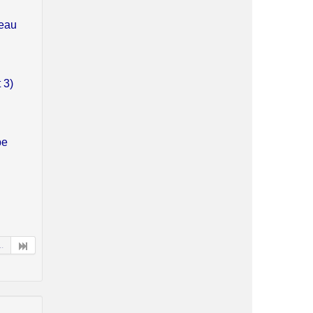
neau
 3)
pe
..