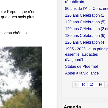
républicain
80 ans de l’A.L. Concar
tre République n’eut,
120 ans Célébration (1)
gé quelques mois plus
120 ans Célébration (5)
120 ans Célébration (2 et
 nouveau chêne a
120 ans Célébration (6)
120 ans Célébration (4)
1905 - 2023 : d’un princi
essentiel aux actes
d’aujourd’hui
Statue de Ploërmel
Appel à la vigilance
0
10
20
30
.
Agenda