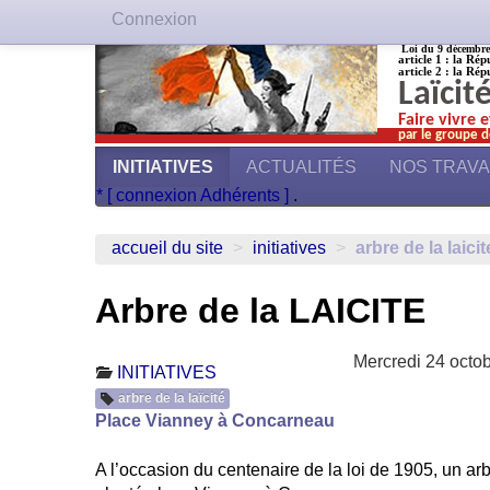
Connexion
Loi du 9 décembre 1
article 1 : la Rép
article 2 : la Rép
Laïcit
Faire vivre 
par le groupe d
INITIATIVES
ACTUALITÉS
NOS TRAV
* [ connexion Adhérents ]
.
accueil du site
>
initiatives
>
arbre de la laicit
Arbre de la LAICITE
Mercredi 24 octo
INITIATIVES
arbre de la laïcité
Place Vianney à Concarneau
A l’occasion du centenaire de la loi de 1905, un ar