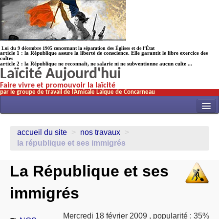
Loi du 9 décembre 1905 concernant la séparation des Églises et de l’État
article 1 : la République assure la liberté de conscience. Elle garantit le libre exercice des
cultes
article 2 : la République ne reconnaît, ne salarie ni ne subventionne aucun culte ...
Laïcité Aujourd'hui
Faire vivre et promouvoir la laïcité
par le groupe de travail de l’Amicale Laïque de Concarneau
INITIATIVES
accueil du site
>
nos travaux
>
ACTUALITÉS
la république et ses immigrés
NOS TRAVAUX
La République et ses
ÉCOLES
immigrés
HISTOIRE(s)
LAICITHÈQUE
Mercredi 18 février 2009
,
popularité : 35%