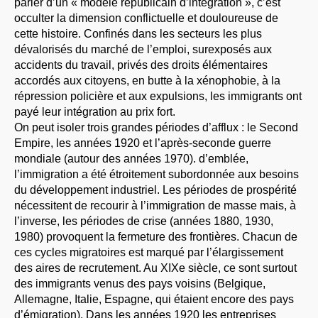
parler d’un « modèle républicain d’intégration », c’est
occulter la dimension conflictuelle et douloureuse de
cette histoire. Confinés dans les secteurs les plus
dévalorisés du marché de l’emploi, surexposés aux
accidents du travail, privés des droits élémentaires
accordés aux citoyens, en butte à la xénophobie, à la
répression policière et aux expulsions, les immigrants ont
payé leur intégration au prix fort.
On peut isoler trois grandes périodes d’afflux : le Second
Empire, les années 1920 et l’après-seconde guerre
mondiale (autour des années 1970). d’emblée,
l’immigration a été étroitement subordonnée aux besoins
du développement industriel. Les périodes de prospérité
nécessitent de recourir à l’immigration de masse mais, à
l’inverse, les périodes de crise (années 1880, 1930,
1980) provoquent la fermeture des frontières. Chacun de
ces cycles migratoires est marqué par l’élargissement
des aires de recrutement. Au XIXe siècle, ce sont surtout
des immigrants venus des pays voisins (Belgique,
Allemagne, Italie, Espagne, qui étaient encore des pays
d’émigration). Dans les années 1920 les entreprises