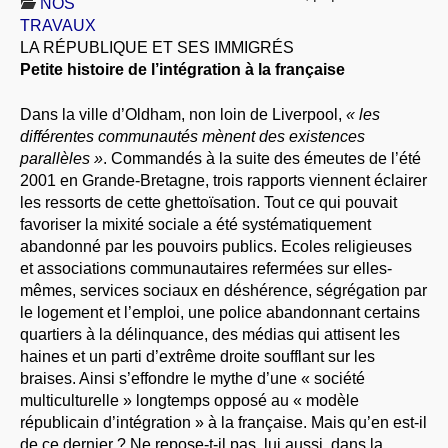
NOS
À PROPOS
TRAVAUX
LA RÉPUBLIQUE ET SES IMMIGRÉS
LIBRES OPINIONS
Petite histoire de l’intégration à la française
* [ connexion Adhérents ]
.
Dans la ville d’Oldham, non loin de Liverpool,
« les
différentes communautés mènent des existences
parallèles »
. Commandés à la suite des émeutes de l’été
2001 en Grande-Bretagne, trois rapports viennent éclairer
les ressorts de cette ghettoïsation. Tout ce qui pouvait
favoriser la mixité sociale a été systématiquement
abandonné par les pouvoirs publics. Ecoles religieuses
et associations communautaires refermées sur elles-
mêmes, services sociaux en déshérence, ségrégation par
le logement et l’emploi, une police abandonnant certains
quartiers à la délinquance, des médias qui attisent les
haines et un parti d’extrême droite soufflant sur les
braises. Ainsi s’effondre le mythe d’une « société
multiculturelle » longtemps opposé au « modèle
républicain d’intégration » à la française. Mais qu’en est-il
de ce dernier ? Ne repose-t-il pas, lui aussi, dans la