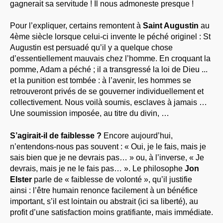
gagnerait sa servitude ! Il nous admoneste presque !
Pour l’expliquer, certains remontent à
Saint Augustin
au
4ème siècle lorsque celui-ci invente le péché originel : St
Augustin est persuadé qu’il y a quelque chose
d’essentiellement mauvais chez l’homme. En croquant la
pomme, Adam a péché ; il a transgressé la loi de Dieu ...
et la punition est tombée : à l’avenir, les hommes se
retrouveront privés de se gouverner individuellement et
collectivement. Nous voilà soumis, esclaves à jamais …
Une soumission imposée, au titre du divin, …
S’agirait-il de faiblesse ?
Encore aujourd’hui,
n’entendons-nous pas souvent : « Oui, je le fais, mais je
sais bien que je ne devrais pas… » ou, à l’inverse, « Je
devrais, mais je ne le fais pas… ». Le philosophe
Jon
Elster
parle de « faiblesse de volonté », qu’il justifie
ainsi : l’être humain renonce facilement à un bénéfice
important, s’il est lointain ou abstrait (ici sa liberté), au
profit d’une satisfaction moins gratifiante, mais immédiate.