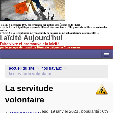
Loi du 9 décembre 1905 concernant la séparation des Églises et de l’État
article 1 : la République assure la liberté de conscience. Elle garantit le libre exercice des
cultes
article 2 : la République ne reconnaît, ne salarie ni ne subventionne aucun culte ...
Laïcité Aujourd'hui
Faire vivre et promouvoir la laïcité
par le groupe de travail de l’Amicale Laïque de Concarneau
INITIATIVES
accueil du site
>
nos travaux
>
ACTUALITÉS
la servitude volontaire
NOS TRAVAUX
La servitude
ÉCOLES
volontaire
HISTOIRE(s)
LAICITHÈQUE
Jeudi 19 janvier 2023
,
popularité : 6%