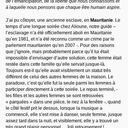
de l’émancipation, de la liberté que nous connaissons et
à laquelle nous pensons que chaque être humain aspire.
J’ai pu côtoyer, une ancienne esclave, en
Mauritanie
. Le
temps d’une longue soirée chez Alioune, notre guide –
l’esclavage n’a été officiellement aboli en Mauritanie
qu’en 1981, et n’a été reconnu comme un crime par le
parlement mauritanien qu’en 2007 -. Pour des raisons
que j’ignore, mais probablement parce qu’il lui était
impossible d’envisager d’autre solution, cette femme était
restée dans cette famille qu’elle servait jusque-là.
Toujours est-il qu’elle avait visiblement un statut très
différent de celui des autres femmes de la maison. Le
paradoxe, c’est qu’elle fut la seule parmi les femmes à
participer directement à cette soirée. Le repas terminé, -
les filles et les autres femmes se sont retrouvées
« parquées » dans une pièce, le nez à la fenêtre -, quand
le côté festif prit le dessus, lorsque la musique a
commencé, elle s’est mise à danser, seule femme, jusque
assez tard dans la nuit, et visiblement, elle y a trouvé un
très grand plaisir personnel ... Joli retournement !