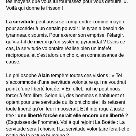
les moyens que vous lui fournissez pour vous détruire. ».
Voilà qui donne le frisson !
La servitude
peut aussi se comprendre comme moyen
pour accéder à un certain pouvoir : le tyran a besoin de
tyranneaux soumis. Pour exercer son emprise, l’élargir,
qu’y-a-t-il de mieux qu’un système pyramidal ? Dans ce
cas, la servitude volontaire réalise bien un intérêt
réciproque, et c’est alors un choix, en connaissance de
cause.
Le philosophe
Alain
tempère toutes ces visions : « Tel
s’accommode d’une servitude volontaire qui ne voudrait
point d’une liberté forcée. » En effet, nul ne peut nous
forcer à être libre. Selon lui, des hommes s’habituent et
optent pour une servitude qu’ils ont choisie ; ils refusent
toute liberté qu’on leur imposerait. Et il interroge à juste
titre :
une liberté forcée serait-elle encore une liberté ?
(Esquisses de l’homme). Voilà qui rejoint La Boétie : La
servitude serait choisie ! La servitude volontaire ferait-elle
partie de la nature humaine ?