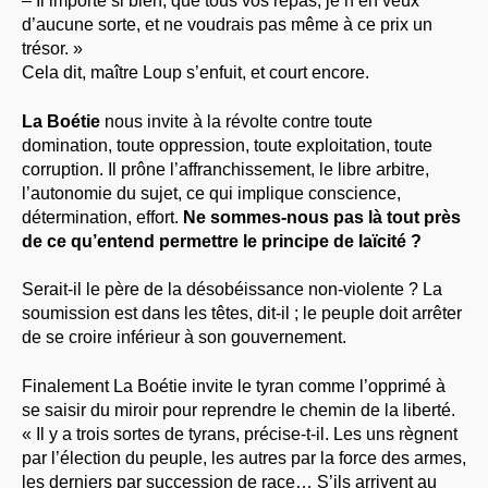
– Il importe si bien, que tous vos repas, je n’en veux
d’aucune sorte, et ne voudrais pas même à ce prix un
trésor. »
Cela dit, maître Loup s’enfuit, et court encore.
La Boétie
nous invite à la révolte contre toute
domination, toute oppression, toute exploitation, toute
corruption. Il prône l’affranchissement, le libre arbitre,
l’autonomie du sujet, ce qui implique conscience,
détermination, effort.
Ne sommes-nous pas là tout près
de ce qu’entend permettre le principe de laïcité ?
Serait-il le père de la désobéissance non-violente ? La
soumission est dans les têtes, dit-il ; le peuple doit arrêter
de se croire inférieur à son gouvernement.
Finalement La Boétie invite le tyran comme l’opprimé à
se saisir du miroir pour reprendre le chemin de la liberté.
« Il y a trois sortes de tyrans, précise-t-il. Les uns règnent
par l’élection du peuple, les autres par la force des armes,
les derniers par succession de race… S’ils arrivent au