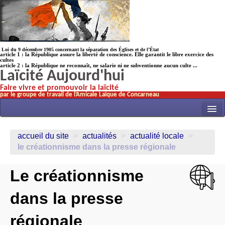
Loi du 9 décembre 1905 concernant la séparation des Églises et de l’État
article 1 : la République assure la liberté de conscience. Elle garantit le libre exercice des
cultes
article 2 : la République ne reconnaît, ne salarie ni ne subventionne aucun culte ...
Laïcité Aujourd'hui
Faire vivre et promouvoir la laïcité
par le groupe de travail de l’Amicale Laïque de Concarneau
INITIATIVES
accueil du site
>
actualités
>
actualité locale
>
ACTUALITÉS
le créationnisme dans la presse régionale
NOS TRAVAUX
Le créationnisme
ÉCOLES
dans la presse
HISTOIRE(s)
LAICITHÈQUE
régionale