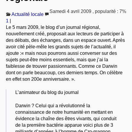
À PROPOS
Samedi 4 avril 2009
,
popularité : 7%
Actualité locale
LIBRES OPINIONS
1
|
* [ connexion Adhérents ]
.
Le 5 mars 2009, le blog d’un journal régional,
nouvellement créé, proposait aux lecteurs de participer à
des débats, des échanges, dans un espace ouvert. Après
avoir cité pèle-mêle les grands sujets de l’actualité, il
ajoute :« mais nous pourrons aussi converser sur des
sujets peut-être moins essentiels, mais que j’ai la
faiblesse de trouver passionnants. Comme ce Darwin
dont on parle beaucoup, ces derniers temps. On célèbre
en effet son 200e anniversaire. ».
L’animateur du blog du journal
Darwin ? Celui qui a révolutionné la
connaissance de notre humanité en mettant en
évidence la chaîne des êtres vivants, qui conduit
de la première bactérie apparue voici plus de 3
milliards d’années à l’homme de Cro-magnon,