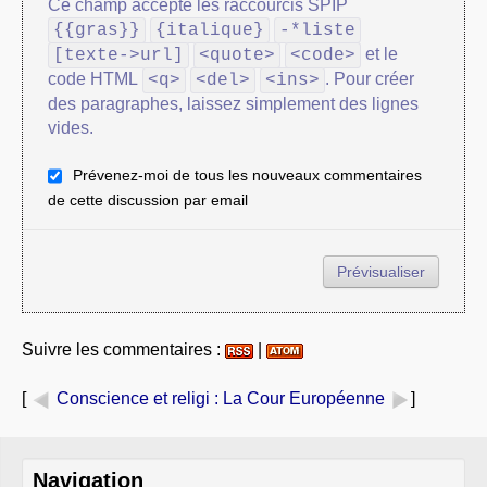
Ce champ accepte les raccourcis SPIP
{{gras}}
{italique}
-*liste
et le
[texte->url]
<quote>
<code>
code HTML
. Pour créer
<q>
<del>
<ins>
des paragraphes, laissez simplement des lignes
vides.
Prévenez-moi de tous les nouveaux commentaires
de cette discussion par email
Suivre les commentaires :
|
[
Conscience et religi
: La Cour Européenne
]
Navigation