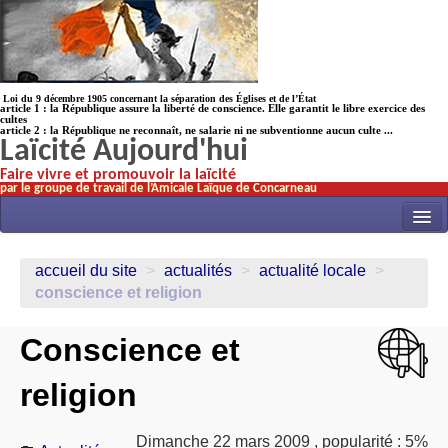
Loi du 9 décembre 1905 concernant la séparation des Églises et de l’État
article 1 : la République assure la liberté de conscience. Elle garantit le libre exercice des
cultes
article 2 : la République ne reconnaît, ne salarie ni ne subventionne aucun culte ...
Laïcité Aujourd'hui
Faire vivre et promouvoir la laïcité
par le groupe de travail de l’Amicale Laïque de Concarneau
INITIATIVES
accueil du site
>
actualités
>
actualité locale
>
ACTUALITÉS
conscience et religion
NOS TRAVAUX
Conscience et
ÉCOLES
religion
HISTOIRE(s)
LAICITHÈQUE
Dimanche 22 mars 2009
,
popularité : 5%