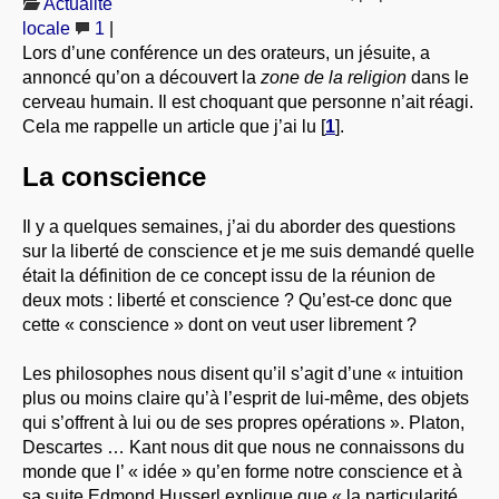
Actualité
À PROPOS
locale
1
|
Lors d’une conférence un des orateurs, un jésuite, a
LIBRES OPINIONS
annoncé qu’on a découvert la
zone de la religion
dans le
* [ connexion Adhérents ]
.
cerveau humain. Il est choquant que personne n’ait réagi.
Cela me rappelle un article que j’ai lu
[
1
]
.
La conscience
Il y a quelques semaines, j’ai du aborder des questions
sur la liberté de conscience et je me suis demandé quelle
était la définition de ce concept issu de la réunion de
deux mots : liberté et conscience ? Qu’est-ce donc que
cette « conscience » dont on veut user librement ?
Les philosophes nous disent qu’il s’agit d’une « intuition
plus ou moins claire qu’à l’esprit de lui-même, des objets
qui s’offrent à lui ou de ses propres opérations ». Platon,
Descartes … Kant nous dit que nous ne connaissons du
monde que l’ « idée » qu’en forme notre conscience et à
sa suite Edmond Husserl explique que « la particularité