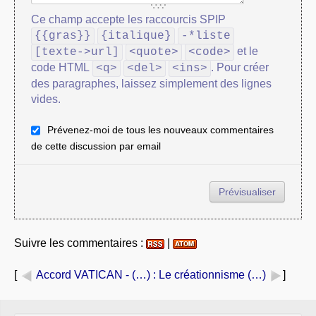
Ce champ accepte les raccourcis SPIP
{{gras}}
{italique}
-*liste
et le
[texte->url]
<quote>
<code>
code HTML
. Pour créer
<q>
<del>
<ins>
des paragraphes, laissez simplement des lignes
vides.
Prévenez-moi de tous les nouveaux commentaires
de cette discussion par email
Suivre les commentaires :
|
[
Accord VATICAN - (…)
: Le créationnisme (…)
]