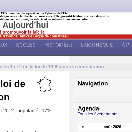
905 concernant la séparation des Églises et de l’État
ublique assure la liberté de conscience. Elle garantit le libre exercice des cultes
ublique ne reconnaît, ne salarie ni ne subventionne aucun culte ...
é Aujourd'hui
et promouvoir la laïcité
e travail de l’Amicale Laïque de Concarneau
AUX
ÉCOLES
HISTOIRE(s)
LAICITHÈQUE
À P
icles 1 et 2 de la loi de 1905 dans la constitution
 loi de
Navigation
ion
Agenda
er 2012
,
popularité : 17%
Tous les événements
«
août 2026