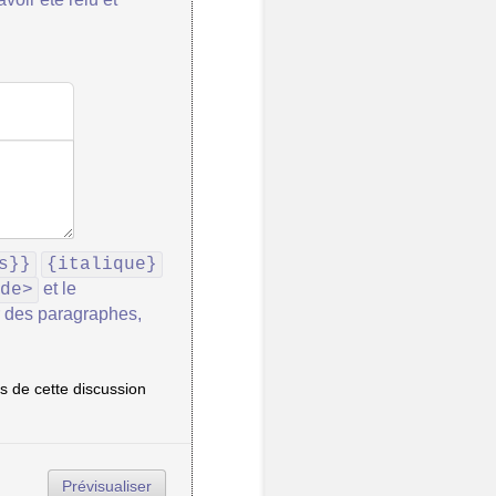
s}}
{italique}
et le
de>
r des paragraphes,
 de cette discussion