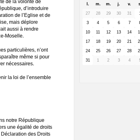
ite de la volonté de
l.
m.
m.
j.
v.
s
épublique, d’introduire
27
28
29
30
31
ration de l’Eglise et de
aise, mais déplore
3
4
5
6
7
ait aussi à rendre
10
11
12
13
14
1
ce-Moselle.
17
18
19
20
21
2
s particulières, n’ont
24
25
26
27
28
2
isparaître même si pour
31
1
2
3
4
rer nécessaires.
nir la loi de l’ensemble
ans notre République
ers une égalité de droits
a Déclaration des Droits