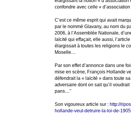
élargissant la notion « d’association 
confondre avec celle « d’association c
C’est ce même esprit qui avait marqué,
par le nommé Glavany, au nom du parti
2006, à l’Assemblée Nationale, d’une 
laïcité qui effaçait, elle aussi, l’articl
élargissait à toutes les religions le 
Moselle…
Par son effet d’annonce dans une fo
mise en scène, François Hollande veu
défendrait la « laïcité » dans toute s
adversaire dont on sait qu’il voudrait b
pans…"
Son vigoureux article sur :
http://rip
hollande-veut-detruire-la-loi-de-1905