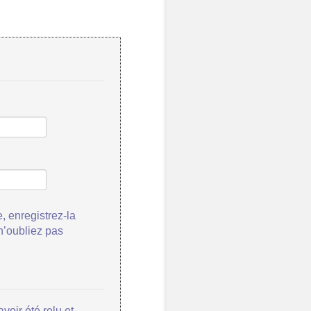
, enregistrez-la
 n’oubliez pas
voir été relu et