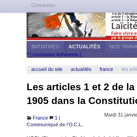
Connexion
Loi du 9 décembre 1
article 1 : la Rép
article 2 : la Rép
Laïcit
Faire vivre 
par le groupe d
INITIATIVES
ACTUALITÉS
NOS TRAV
* [ connexion Adhérents ]
.
accueil du site
>
actualités
>
france
>
les art
Les articles 1 et 2 de la
1905 dans la Constitut
Mardi 31 janvi
France
1
|
Communiqué de l’O.C.L.