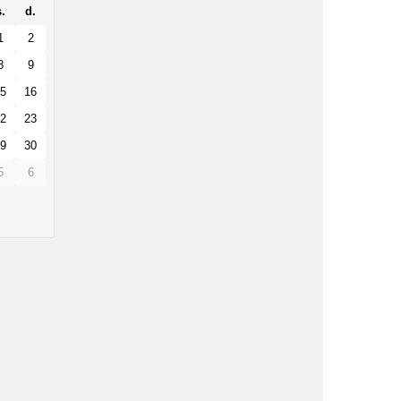
.
d.
1
2
8
9
5
16
2
23
9
30
5
6