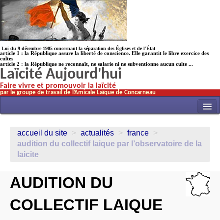
Loi du 9 décembre 1905 concernant la séparation des Églises et de l’État
article 1 : la République assure la liberté de conscience. Elle garantit le libre exercice des
cultes
article 2 : la République ne reconnaît, ne salarie ni ne subventionne aucun culte ...
Laïcité Aujourd'hui
Faire vivre et promouvoir la laïcité
par le groupe de travail de l’Amicale Laïque de Concarneau
INITIATIVES
accueil du site
>
actualités
>
france
>
ACTUALITÉS
audition du collectif laique par l’observatoire de la
laicite
NOS TRAVAUX
ÉCOLES
AUDITION DU
HISTOIRE(s)
COLLECTIF LAIQUE
LAICITHÈQUE