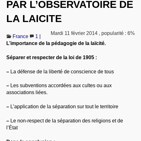
PAR L’OBSERVATOIRE DE
À PROPOS
LA LAICITE
LIBRES OPINIONS
* [ connexion Adhérents ]
.
Mardi 11 février 2014
,
popularité : 6%
France
1
|
L’importance de la pédagogie de la laïcité.
Séparer et respecter de la loi de 1905 :
–
La défense de la liberté de conscience de tous
–
Les subventions accordées aux cultes ou aux
associations liées.
–
L’application de la séparation sur tout le territoire
–
Le non-respect de la séparation des religions et de
l’État