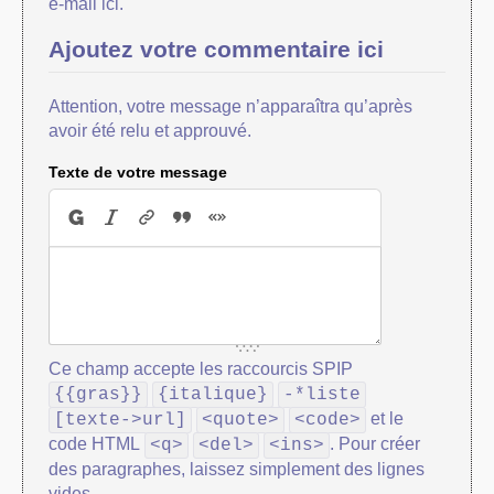
e-mail ici.
Ajoutez votre commentaire ici
Attention, votre message n’apparaîtra qu’après
avoir été relu et approuvé.
Texte de votre message
Ce champ accepte les raccourcis SPIP
{{gras}}
{italique}
-*liste
et le
[texte->url]
<quote>
<code>
code HTML
. Pour créer
<q>
<del>
<ins>
des paragraphes, laissez simplement des lignes
vides.