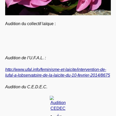
Audition du collectif laïque :
Audition de l’U.F.A.L. :
http://www.ufal.info/feminisme-et-laicite/intervention-de-
lufal-a-lobservatoire-de-la-laicite-du-10-fevrier-2014/8675
Audition du C.E.D.E.C.