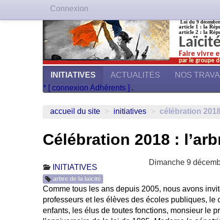
Connexion
Loi du 9 décembre 1
article 1 : la Rép
article 2 : la Rép
Laïcit
Faire vivre 
par le groupe d
INITIATIVES
ACTUALITÉS
NOS TRAV
* [ connexion Adhérents ]
.
accueil du site
>
initiatives
>
célébration 2018 
Célébration 2018 : l’arb
Dimanche 9 décemb
INITIATIVES
arbre de la laïcité
Comme tous les ans depuis 2005, nous avons invité
professeurs et les élèves des écoles publiques, le
enfants, les élus de toutes fonctions, monsieur le pré