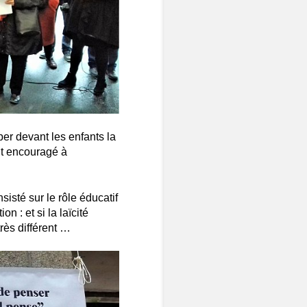
er devant les enfants la
ent encouragé à
nsisté sur le rôle éducatif
n : et si la laïcité
rès différent …