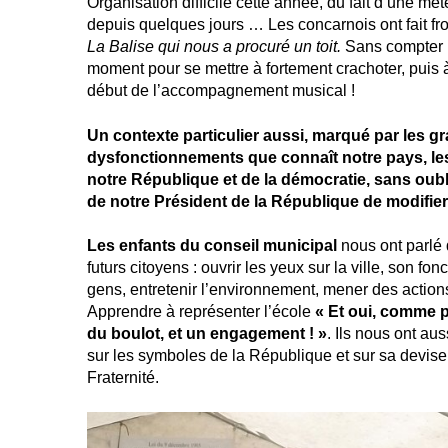
Organisation difficile cette année, du fait d’une m
depuis quelques jours … Les concarnois ont fait fr
La Balise qui nous a procuré un toit.
Sans compter l
moment pour se mettre à fortement crachoter, puis 
début de l’accompagnement musical !
Un contexte particulier aussi, marqué par les g
dysfonctionnements que connaît notre pays, le
notre République et de la démocratie, sans oubli
de notre Président de la République de modifier 
Les enfants du conseil municipal
nous ont parlé 
futurs citoyens : ouvrir les yeux sur la ville, son fo
gens, entretenir l’environnement, mener des actions
Apprendre à représenter l’école
« Et oui, comme p
du boulot, et un engagement ! »
. Ils nous ont aus
sur les symboles de la République et sur sa devise :
Fraternité.