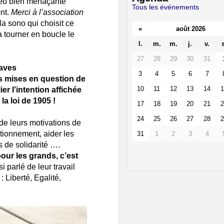
étéo bien menaçante
Tous les événements
ont.
Merci à l’association
a sono qui choisit ce
«
août 2026
à tourner en boucle le
l.
m.
m.
j.
v.
s
27
28
29
30
31
raves
3
4
5
6
7
s mises en question de
10
11
12
13
14
1
er l’intention affichée
la loi de 1905 !
17
18
19
20
21
2
24
25
26
27
28
2
de leurs motivations de
nctionnement, aider les
31
1
2
3
4
 de solidarité ….
our les grands, c’est
si parlé de leur travail
 Liberté, Egalité,