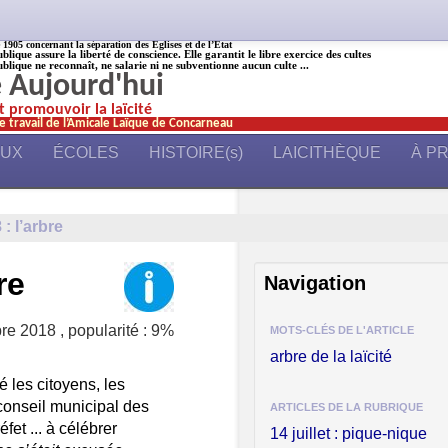
905 concernant la séparation des Églises et de l’État
ublique assure la liberté de conscience. Elle garantit le libre exercice des cultes
ublique ne reconnaît, ne salarie ni ne subventionne aucun culte ...
é Aujourd'hui
et promouvoir la laïcité
e travail de l’Amicale Laïque de Concarneau
AUX
ÉCOLES
HISTOIRE(s)
LAICITHÈQUE
À P
: l’arbre
re
Navigation
re 2018
,
popularité : 9%
MOTS-CLÉS DE L'ARTICLE
arbre de la laïcité
 les citoyens, les
 conseil municipal des
ARTICLES DE LA RUBRIQUE
fet ... à célébrer
14 juillet : pique-nique