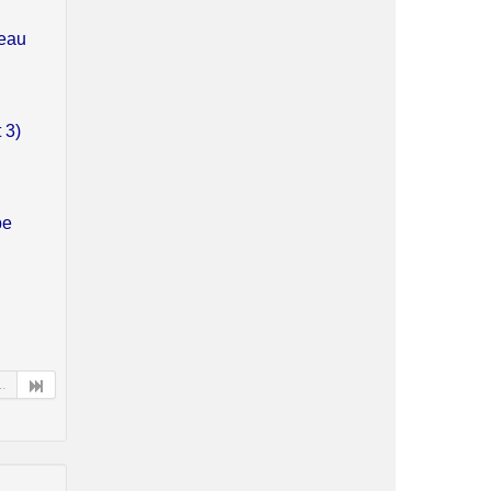
neau
 3)
pe
..