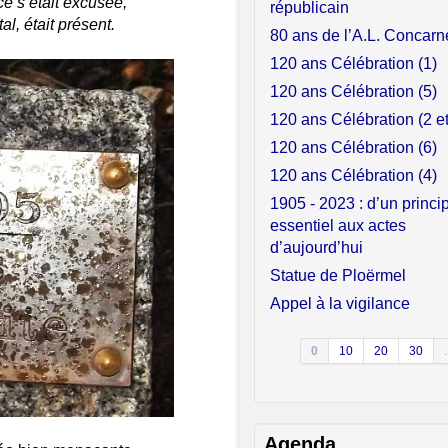
e s’était excusée,
républicain
l, était présent.
80 ans de l’A.L. Concar
120 ans Célébration (1)
120 ans Célébration (5)
120 ans Célébration (2 et
120 ans Célébration (6)
120 ans Célébration (4)
1905 - 2023 : d’un princi
essentiel aux actes
d’aujourd’hui
Statue de Ploërmel
Appel à la vigilance
0
10
20
30
.
Agenda