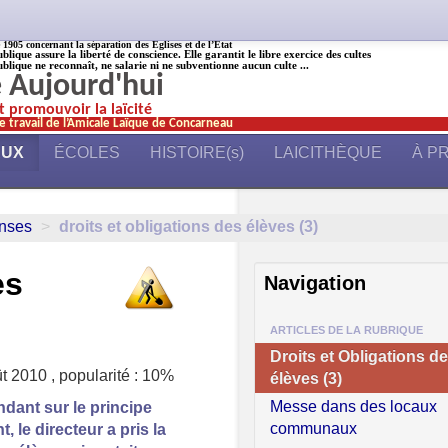
905 concernant la séparation des Églises et de l’État
ublique assure la liberté de conscience. Elle garantit le libre exercice des cultes
ublique ne reconnaît, ne salarie ni ne subventionne aucun culte ...
é Aujourd'hui
et promouvoir la laïcité
e travail de l’Amicale Laïque de Concarneau
AUX
ÉCOLES
HISTOIRE(s)
LAICITHÈQUE
À P
onses
>
droits et obligations des élèves (3)
es
Navigation
ARTICLES DE LA RUBRIQUE
Droits et Obligations d
ût 2010
,
popularité : 10%
élèves (3)
Messe dans des locaux
ndant sur le principe
communaux
 le directeur a pris la