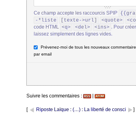
Ce champ accepte les raccourcis SPIP
{{gra
-*liste
[texte->url]
<quote>
<co
code HTML
. Pour crée
<q>
<del>
<ins>
laissez simplement des lignes vides.
Prévenez-moi de tous les nouveaux commentaires
par email
Suivre les commentaires :
|
[
Riposte Laïque : (…)
: La liberté de consci
]