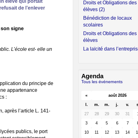
n élève qui portait
Droits et Obligations des
efusait de l’enlever
élèves (2)
Bénédiction de locaux
scolaires
r son signe
Droits et Obligations des
élèves
La laïcité dans l’entrepri
lic. L’école est- elle un
Agenda
Tous les événements
pplication du principe de
t une appartenance
«
août 2026
cs :
l.
m.
m.
j.
v.
s
n, après l’article L. 141-
27
28
29
30
31
3
4
5
6
7
 lycées publics, le port
10
11
12
13
14
1