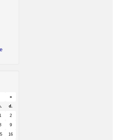
se
»
.
d.
1
2
8
9
5
16