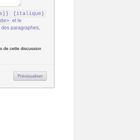
s}}
{italique}
et le
de>
r des paragraphes,
 de cette discussion