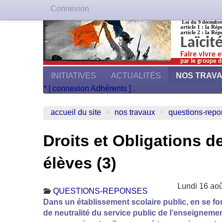
Connexion
Loi du 9 décembre 1
article 1 : la Rép
article 2 : la Rép
Laïcit
Faire vivre 
par le groupe d
INITIATIVES
ACTUALITÉS
NOS TRAV
* [ connexion Adhérents ]
.
accueil du site
>
nos travaux
>
questions-rep
Droits et Obligations d
élèves (3)
Lundi 16 ao
QUESTIONS-REPONSES
Dans un établissement scolaire public, en se fo
de neutralité du service public de l’enseignement,