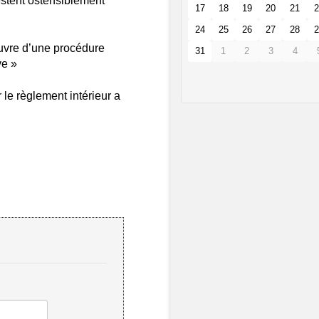
estent ostensiblement
17
18
19
20
21
2
24
25
26
27
28
2
œuvre d’une procédure
31
1
2
3
4
ve »
 le règlement intérieur a