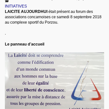
À PROPOS
INITIATIVES
LAICITE AUJOURDHUI
était présent au forum des
LIBRES OPINIONS
associations concarnoises ce samedi 8 septembre 2018
* [ connexion Adhérents ]
.
au complexe sportif du Porzou.
.
Le panneau d’accueil