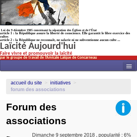
Loi du 9 décembre 1905 concernant la séparation des Églises et de l’État
article 1 : la République assure la liberté de conscience. Elle garantit le libre exercice des
cultes
article 2 : la République ne reconnaît, ne salarie ni ne subventionne aucun culte ...
Laïcité Aujourd'hui
Faire vivre et promouvoir la laïcité
par le groupe de travail de l’Amicale Laïque de Concarneau
INITIATIVES
accueil du site
>
initiatives
>
ACTUALITÉS
forum des associations
NOS TRAVAUX
Forum des
ÉCOLES
associations
HISTOIRE(s)
LAICITHÈQUE
Dimanche 9 septembre 2018
,
popularité : 6%