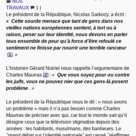
NOS
À PROPOS
TRAVAUX
1
|
Le président de la République, Nicolas Sarkozy, a écrit :
LIBRES OPINIONS
«
Cette sourde menace que tant de gens dans nos
* [ connexion Adhérents ]
.
vieilles nations européennes sentent, à tort ou à
raison, peser sur leur identité, nous devons en parler
tous ensemble de peur qu’à force d’être refoulé ce
sentiment ne finisse par nourrir une terrible rancœur
[
1
]
. »
L’historien Gérard Noiriel nous rappelle l’argumentaire de
Charles Maurras
[
2
]
:
«
Que vous soyez pour ou contre
les juifs, vous ne pouvez nier que ces gens-là posent
problème
. »
Le président de la République nous le dit : « nous avons
un problème » mais il n’a pas besoin comme Charles
Maurras de préciser avec qui, car tout le monde sait qu’il
désigne ceux que la télévision stigmatise depuis des
années : les habitants, musulmans, des banlieues. Le
"grand débat sur l’identité nationale"
est censé
"réaffirmer