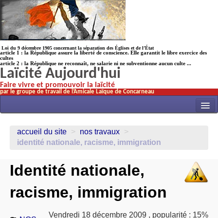
Loi du 9 décembre 1905 concernant la séparation des Églises et de l’État
article 1 : la République assure la liberté de conscience. Elle garantit le libre exercice des
cultes
article 2 : la République ne reconnaît, ne salarie ni ne subventionne aucun culte ...
Laïcité Aujourd'hui
Faire vivre et promouvoir la laïcité
par le groupe de travail de l’Amicale Laïque de Concarneau
INITIATIVES
accueil du site
>
nos travaux
>
ACTUALITÉS
identité nationale, racisme, immigration
NOS TRAVAUX
Identité nationale,
ÉCOLES
racisme, immigration
HISTOIRE(s)
LAICITHÈQUE
Vendredi 18 décembre 2009
,
popularité : 15%