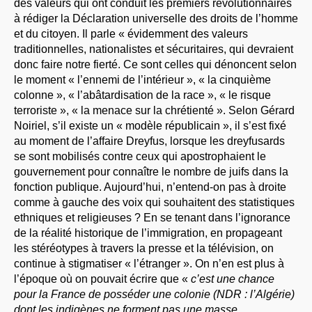
des valeurs qui ont conduit les premiers révolutionnaires
à rédiger la Déclaration universelle des droits de l’homme
et du citoyen. Il parle « évidemment des valeurs
traditionnelles, nationalistes et sécuritaires, qui devraient
donc faire notre fierté. Ce sont celles qui dénoncent selon
le moment « l’ennemi de l’intérieur », « la cinquième
colonne », « l’abâtardisation de la race », « le risque
terroriste », « la menace sur la chrétienté ». Selon Gérard
Noiriel, s’il existe un « modèle républicain », il s’est fixé
au moment de l’affaire Dreyfus, lorsque les dreyfusards
se sont mobilisés contre ceux qui apostrophaient le
gouvernement pour connaître le nombre de juifs dans la
fonction publique. Aujourd’hui, n’entend-on pas à droite
comme à gauche des voix qui souhaitent des statistiques
ethniques et religieuses ? En se tenant dans l’ignorance
de la réalité historique de l’immigration, en propageant
les stéréotypes à travers la presse et la télévision, on
continue à stigmatiser « l’étranger ». On n’en est plus à
l’époque où on pouvait écrire que «
c’est une chance
pour la France de posséder une colonie (NDR : l’Algérie)
dont les indigènes ne forment pas une masse