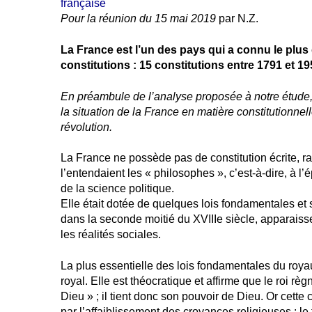
française
Pour la réunion du 15 mai 2019
par N.Z.
La France est l’un des pays qui a connu le plu
constitutions : 15 constitutions entre 1791 et 19
En préambule de l’analyse proposée à notre étude, 
la situation de la France en matière constitutionnell
révolution.
La France ne possède pas de constitution écrite, ra
l’entendaient les « philosophes », c’est-à-dire, à l’
de la science politique.
Elle était dotée de quelques lois fondamentales et 
dans la seconde moitié du XVIIIe siècle, apparais
les réalités sociales.
La plus essentielle des lois fondamentales du roy
royal. Elle est théocratique et affirme que le roi rè
Dieu » ; il tient donc son pouvoir de Dieu. Or cette
par l’affaiblissement des croyances religieuses : l