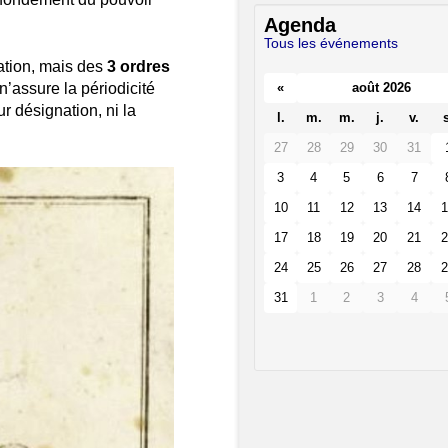
Agenda
Tous les événements
nation, mais des
3 ordres
«
août 2026
n’assure la périodicité
r désignation, ni la
l.
m.
m.
j.
v.
s
27
28
29
30
31
3
4
5
6
7
10
11
12
13
14
1
17
18
19
20
21
2
24
25
26
27
28
2
31
1
2
3
4