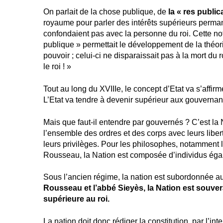
On parlait de la chose publique, de
la « res public
royaume pour parler des intérêts supérieurs perma
confondaient pas avec la personne du roi. Cette no
publique » permettait le développement de la théori
pouvoir ; celui-ci ne disparaissait pas à la mort du ro
le roi ! »
Tout au long du XVIIIe, le concept d’Etat va s’affirm
L’Etat va tendre à devenir supérieur aux gouvernan
Mais que faut-il entendre par gouvernés ? C’est la N
l’ensemble des ordres et des corps avec leurs libert
leurs privilèges. Pour les philosophes, notamment l
Rousseau, la Nation est composée d’individus éga
Sous l’ancien régime, la nation est subordonnée au
Rousseau et l’abbé Sieyès, la Nation est souvera
supérieure au roi.
La nation doit donc rédiger la constitution, par l’in