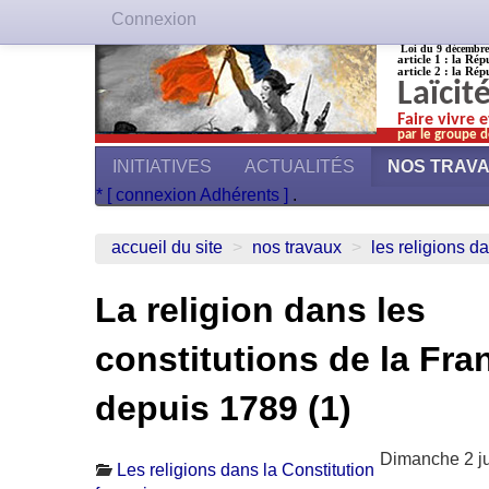
Connexion
Loi du 9 décembre 1
article 1 : la Rép
article 2 : la Rép
Laïcit
Faire vivre 
par le groupe d
INITIATIVES
ACTUALITÉS
NOS TRAV
* [ connexion Adhérents ]
.
accueil du site
>
nos travaux
>
les religions da
La religion dans les
constitutions de la Fra
depuis 1789 (1)
Dimanche 2 j
Les religions dans la Constitution