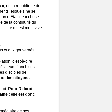
a »
, de la république du
nents lesquels ne se
tion d’Etat, de « chose
e de la continuité du
i. « Le roi est mort, vive
er.
ts et aux gouvernés.
ation, c’est-à-dire
és, leurs franchises,
es disciples de
ux :
les citoyens
.
 roi.
Pour Diderot,
ine ; elle est donc
termédiaire de ses