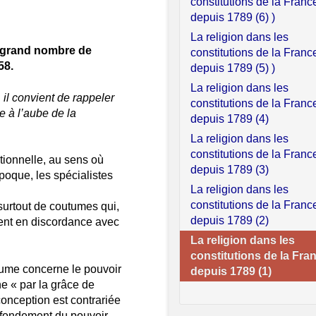
constitutions de la Franc
depuis 1789 (6) )
La religion dans les
s grand nombre de
constitutions de la Franc
58.
depuis 1789 (5) )
La religion dans les
il convient de rappeler
constitutions de la Franc
e à l’aube de la
depuis 1789 (4)
La religion dans les
constitutions de la Franc
tionnelle, au sens où
depuis 1789 (3)
époque, les spécialistes
La religion dans les
constitutions de la Franc
surtout de coutumes qui,
depuis 1789 (2)
sent en discordance avec
La religion dans les
constitutions de la Fra
aume concerne le pouvoir
depuis 1789 (1)
gne « par la grâce de
 conception est contrariée
e fondement du pouvoir