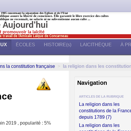
905 concernant la séparation des Églises et de l’État
ublique assure la liberté de conscience. Elle garantit le libre exercice des cultes
ublique ne reconnaît, ne salarie ni ne subventionne aucun culte ...
é Aujourd'hui
et promouvoir la laïcité
e travail de l’Amicale Laïque de Concarneau
AUX
ÉCOLES
HISTOIRE(s)
LAICITHÈQUE
À P
ns la constitution française
>
la religion dans les constitutio
Navigation
nce
ARTICLES DE LA RUBRIQUE
La religion dans les
constitutions de la Franc
depuis 1789 (7)
uin 2019
,
popularité : 5%
La religion dans les