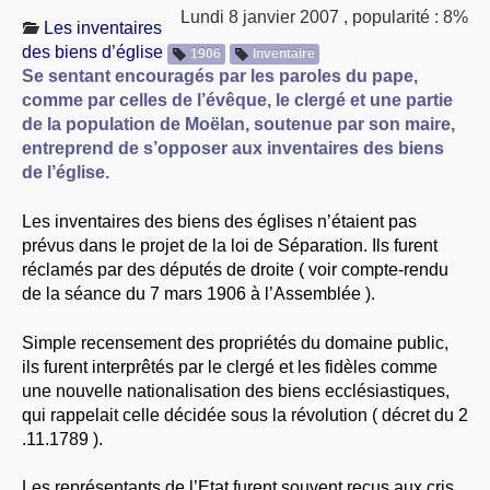
Lundi 8 janvier 2007
,
popularité : 8%
À PROPOS
Les inventaires
des biens d’église
1906
Inventaire
LIBRES OPINIONS
Se sentant encouragés par les paroles du pape,
* [ connexion Adhérents ]
.
comme par celles de l’évêque, le clergé et une partie
de la population de Moëlan, soutenue par son maire,
entreprend de s’opposer aux inventaires des biens
de l’église.
Les inventaires des biens des églises n’étaient pas
prévus dans le projet de la loi de Séparation. Ils furent
réclamés par des députés de droite ( voir compte-rendu
de la séance du 7 mars 1906 à l’Assemblée ).
Simple recensement des propriétés du domaine public,
ils furent interprêtés par le clergé et les fidèles comme
une nouvelle nationalisation des biens ecclésiastiques,
qui rappelait celle décidée sous la révolution ( décret du 2
.11.1789 ).
Les représentants de l’Etat furent souvent reçus aux cris