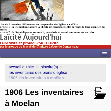
Loi du 9 décembre 1905 concernant la séparation des Églises et de l’État
article 1 : la République assure la liberté de conscience. Elle garantit le libre exercice des
cultes
article 2 : la République ne reconnaît, ne salarie ni ne subventionne aucun culte ...
Laïcité Aujourd'hui
Faire vivre et promouvoir la laïcité
par le groupe de travail de l’Amicale Laïque de Concarneau
INITIATIVES
accueil du site
>
histoire(s)
>
ACTUALITÉS
les inventaires des biens d’église
>
1906 les inventaires à moëlan
NOS TRAVAUX
ÉCOLES
1906 Les inventaires
HISTOIRE(s)
à Moëlan
LAICITHÈQUE