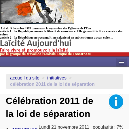
Loi du 9 décembre 1905 concernant la séparation des Églises et de l’État
article 1 : la République assure la liberté de conscience. Elle garantit le libre exercice des
cultes
article 2 : la République ne reconnaît, ne salarie ni ne subventionne aucun culte ...
Laïcité Aujourd'hui
Faire vivre et promouvoir la laïcité
par le groupe de travail de l’Amicale Laïque de Concarneau
INITIATIVES
accueil du site
>
initiatives
>
ACTUALITÉS
célébration 2011 de la loi de séparation
NOS TRAVAUX
Célébration 2011 de
ÉCOLES
la loi de séparation
HISTOIRE(s)
LAICITHÈQUE
Lundi 21 novembre 2011
,
popularité : 7%