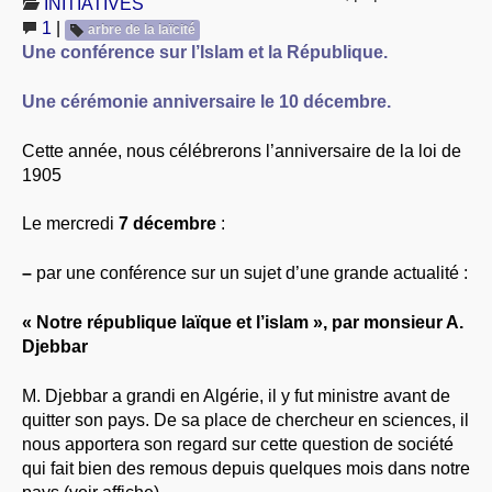
INITIATIVES
À PROPOS
1
|
arbre de la laïcité
Une conférence sur l’Islam et la République.
LIBRES OPINIONS
* [ connexion Adhérents ]
.
Une cérémonie anniversaire le 10 décembre.
Cette année, nous célébrerons l’anniversaire de la loi de
1905
Le mercredi
7 décembre
:
–
par une conférence sur un sujet d’une grande actualité :
« Notre république laïque et l’islam », par monsieur A.
Djebbar
M. Djebbar a grandi en Algérie, il y fut ministre avant de
quitter son pays. De sa place de chercheur en sciences, il
nous apportera son regard sur cette question de société
qui fait bien des remous depuis quelques mois dans notre