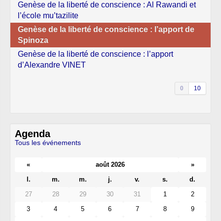
Genèse de la liberté de conscience : Al Rawandi et
l’école mu’tazilite
Genèse de la liberté de conscience : l’apport de
Spinoza
Genèse de la liberté de conscience : l’apport
d’Alexandre VINET
0
10
Agenda
Tous les événements
«
août 2026
»
l.
m.
m.
j.
v.
s.
d.
27
28
29
30
31
1
2
3
4
5
6
7
8
9