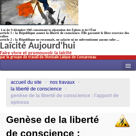
Loi du 9 décembre 1905 concernant la séparation des Églises et de l’État
article 1 : la République assure la liberté de conscience. Elle garantit le libre exercice des
cultes
article 2 : la République ne reconnaît, ne salarie ni ne subventionne aucun culte ...
Laïcité Aujourd'hui
Faire vivre et promouvoir la laïcité
par le groupe de travail de l’Amicale Laïque de Concarneau
INITIATIVES
accueil du site
>
nos travaux
>
ACTUALITÉS
la liberté de conscience
>
genèse de la liberté de conscience : l’apport de
NOS TRAVAUX
spinoza
ÉCOLES
Genèse de la liberté
HISTOIRE(s)
LAICITHÈQUE
de conscience :