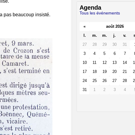
lise.
Agenda
Tous les événements
n’a pas beaucoup insisté.
«
août 2026
l.
m.
m.
j.
v.
s
27
28
29
30
31
3
4
5
6
7
10
11
12
13
14
1
17
18
19
20
21
2
24
25
26
27
28
2
31
1
2
3
4