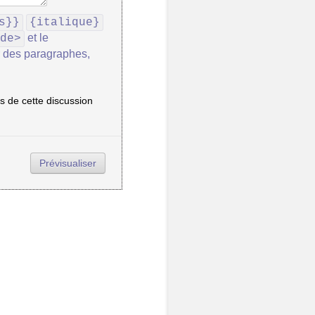
s}}
{italique}
et le
de>
r des paragraphes,
 de cette discussion