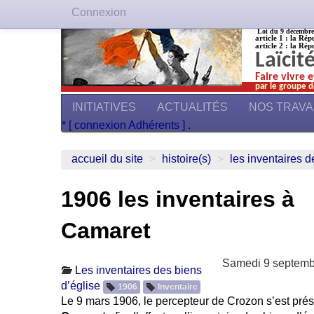
Connexion
Loi du 9 décembre 1
article 1 : la Rép
article 2 : la Rép
Laïcit
Faire vivre 
par le groupe d
INITIATIVES
ACTUALITÉS
NOS TRAV
* [ connexion Adhérents ]
.
accueil du site
>
histoire(s)
>
les inventaires d
1906 les inventaires à
Camaret
Samedi 9 septemb
Les inventaires des biens
d’église
1906
Inventaire
Le 9 mars 1906, le percepteur de Crozon s’est pré