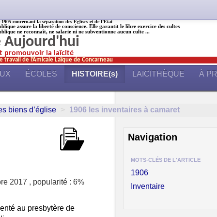
905 concernant la séparation des Églises et de l’État
ublique assure la liberté de conscience. Elle garantit le libre exercice des cultes
ublique ne reconnaît, ne salarie ni ne subventionne aucun culte ...
é Aujourd'hui
et promouvoir la laïcité
e travail de l’Amicale Laïque de Concarneau
AUX
ÉCOLES
HISTOIRE(s)
LAICITHÈQUE
À P
es biens d’église
>
1906 les inventaires à camaret
Navigation
MOTS-CLÉS DE L'ARTICLE
1906
re 2017
,
popularité : 6%
Inventaire
senté au presbytère de