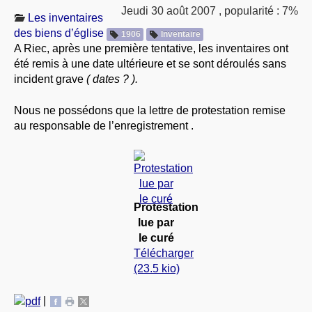
Jeudi 30 août 2007
,
popularité : 7%
À PROPOS
Les inventaires
des biens d’église
1906
Inventaire
LIBRES OPINIONS
A Riec, après une première tentative, les inventaires ont
* [ connexion Adhérents ]
.
été remis à une date ultérieure et se sont déroulés sans
incident grave
( dates ? ).
Nous ne possédons que la lettre de protestation remise
au responsable de l’enregistrement .
Protestation
lue par
le curé
Télécharger
(23.5 kio)
|