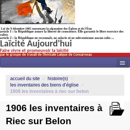
Loi du 9 décembre 1905 concernant la séparation des Églises et de l’État
article 1 : la République assure la liberté de conscience. Elle garantit le libre exercice des
cultes
article 2 : la République ne reconnaît, ne salarie ni ne subventionne aucun culte ...
Laïcité Aujourd'hui
Faire vivre et promouvoir la laïcité
par le groupe de travail de l’Amicale Laïque de Concarneau
INITIATIVES
accueil du site
>
histoire(s)
>
ACTUALITÉS
les inventaires des biens d’église
>
1906 les inventaires à riec sur belon
NOS TRAVAUX
ÉCOLES
1906 les inventaires à
HISTOIRE(s)
Riec sur Belon
LAICITHÈQUE