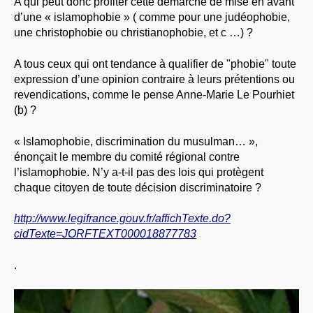
A qui peut donc profiter cette démarche de mise en avant
d’une « islamophobie » ( comme pour une judéophobie,
une christophobie ou christianophobie, et c …) ?
A tous ceux qui ont tendance à qualifier de "phobie" toute
expression d’une opinion contraire à leurs prétentions ou
revendications, comme le pense Anne-Marie Le Pourhiet
(b) ?
« Islamophobie, discrimination du musulman… »,
énonçait le membre du comité régional contre
l’islamophobie. N’y a-t-il pas des lois qui protègent
chaque citoyen de toute décision discriminatoire ?
http://www.legifrance.gouv.fr/affichTexte.do?
cidTexte=JORFTEXT000018877783
.