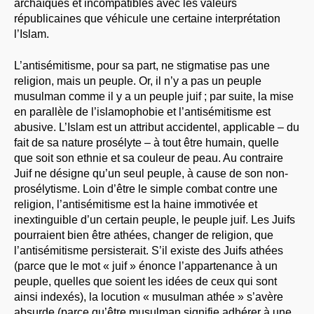
archaïques et incompatibles avec les valeurs
républicaines que véhicule une certaine interprétation
l’Islam.
L’antisémitisme, pour sa part, ne stigmatise pas une
religion, mais un peuple. Or, il n’y a pas un peuple
musulman comme il y a un peuple juif ; par suite, la mise
en parallèle de l’islamophobie et l’antisémitisme est
abusive. L’Islam est un attribut accidentel, applicable – du
fait de sa nature prosélyte – à tout être humain, quelle
que soit son ethnie et sa couleur de peau. Au contraire
Juif ne désigne qu’un seul peuple, à cause de son non-
prosélytisme. Loin d’être le simple combat contre une
religion, l’antisémitisme est la haine immotivée et
inextinguible d’un certain peuple, le peuple juif. Les Juifs
pourraient bien être athées, changer de religion, que
l’antisémitisme persisterait. S’il existe des Juifs athées
(parce que le mot « juif » énonce l’appartenance à un
peuple, quelles que soient les idées de ceux qui sont
ainsi indexés), la locution « musulman athée » s’avère
absurde (parce qu’être musulman signifie adhérer à une