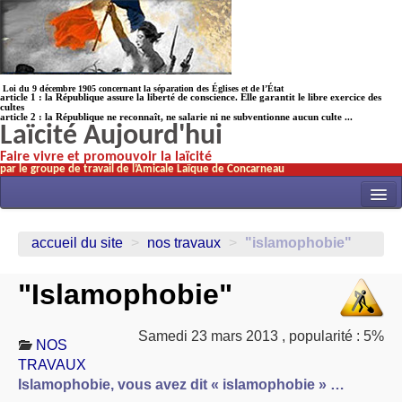
Loi du 9 décembre 1905 concernant la séparation des Églises et de l’État
article 1 : la République assure la liberté de conscience. Elle garantit le libre exercice des
cultes
article 2 : la République ne reconnaît, ne salarie ni ne subventionne aucun culte ...
Laïcité Aujourd'hui
Faire vivre et promouvoir la laïcité
par le groupe de travail de l’Amicale Laïque de Concarneau
INITIATIVES
accueil du site
>
nos travaux
>
"islamophobie"
ACTUALITÉS
"Islamophobie"
NOS TRAVAUX
ÉCOLES
Samedi 23 mars 2013
,
popularité : 5%
NOS
HISTOIRE(s)
TRAVAUX
LAICITHÈQUE
Islamophobie, vous avez dit « islamophobie » …