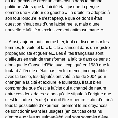
qu’il a permis de créer un consensus dans le monde
politique. Alors que la laïcité était jusque-là perçue
comme une « valeur de gauche », la droite l’a adoptée à
son tour lorsqu’elle s’est aperçue que ce dont il était
question n’était pas d’une laïcité réelle, mais d’une
nouvelle « laïcité », exclusivement antimusulmane. »
« Ainsi, aujourd’hui comme hier, tout ce discours sur les
femmes, le voile et la « laïcité » s’inscrit dans un registre
propagandiste et guerrier... Les élites françaises sont
d’ailleurs en train de transformer la laïcité dans ce sens :
alors que le Conseil d’Etat avait expliqué en 1989 que le
foulard à l’école n’était pas, en lui-même, incompatible
avec la laïcité, les députés ont voté la loi de 2004 pour
changer la laïcité et exclure le foulard(a). Il faut bien
comprendre que c’est la laïcité qui a changé de nature
entre ces deux dates : alors qu’elle stipule à l’origine que
c’est le cadre (l’école) qui doit être « neutre » afin d’offrir à
tous la possibilité d’exprimer librement leurs croyances,
ce sont dorénavant les usagers (en tout cas certains
d’entre eux : les musulman/e/s), qui sont sommés d’être