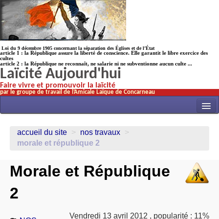
Loi du 9 décembre 1905 concernant la séparation des Églises et de l’État
article 1 : la République assure la liberté de conscience. Elle garantit le libre exercice des
cultes
article 2 : la République ne reconnaît, ne salarie ni ne subventionne aucun culte ...
Laïcité Aujourd'hui
Faire vivre et promouvoir la laïcité
par le groupe de travail de l’Amicale Laïque de Concarneau
INITIATIVES
accueil du site
>
nos travaux
>
ACTUALITÉS
morale et république 2
NOS TRAVAUX
Morale et République
ÉCOLES
2
HISTOIRE(s)
LAICITHÈQUE
Vendredi 13 avril 2012
,
popularité : 11%