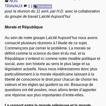
NOS
À PROPOS
TRAVAUX
1
|
Fraternité
pour la réunion du 11 avril, par H.D. avec la collaboration
LIBRES OPINIONS
du groupe de travail Laïcité Aujourd’hui
* [ connexion Adhérents ]
.
Morale et République
Au sein de notre groupe Laïcité Aujourd’hui nous avons
consacré plusieurs réunions à l’étude de ce sujet.
Commençons par cerner le problème. La morale se
définit comme la science du bien et du mal, et la
République s’entend ici comme notre modèle politique et
social, avec son histoire au sens le plus large et sa
législation actuelle. Nous nous intéresserons donc plus
particulièrement à la morale républicaine laissant à la
liberté de conscience le droit pour chacun de choisir les
valeurs et les règles qui guident sa vie. Beaucoup de
questions ont été posées, nous allons tenter d’apporter
une réponse aux plus importantes d’entre-elles.
Le rapport entre la morale religieuse et la morale