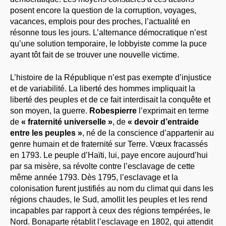
posent encore la question de la corruption, voyages,
vacances, emplois pour des proches, l’actualité en
résonne tous les jours. L’alternance démocratique n’est
qu’une solution temporaire, le lobbyiste comme la puce
ayant tôt fait de se trouver une nouvelle victime.
L’histoire de la République n’est pas exempte d’injustice
et de variabilité. La liberté des hommes impliquait la
liberté des peuples et de ce fait interdisait la conquête et
son moyen, la guerre.
Robespierre
l’exprimait en terme
de
« fraternité universelle »
, de
« devoir d’entraide
entre les peuples »
, né de la conscience d’appartenir au
genre humain et de fraternité sur Terre. Vœux fracassés
en 1793. Le peuple d’Haïti, lui, paye encore aujourd’hui
par sa misère, sa révolte contre l’esclavage de cette
même année 1793. Dès 1795, l’esclavage et la
colonisation furent justifiés au nom du climat qui dans les
régions chaudes, le Sud, amollit les peuples et les rend
incapables par rapport à ceux des régions tempérées, le
Nord. Bonaparte rétablit l’esclavage en 1802, qui attendit