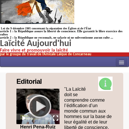
Loi du 9 décembre 1905 concernant la séparation des Églises et de l’État
article 1 : la République assure la liberté de conscience. Elle garantit le libre exercice des
cultes
article 2 : la République ne reconnaît, ne salarie ni ne subventionne aucun culte ...
Laïcité Aujourd'hui
Faire vivre et promouvoir la laïcité
par le groupe de travail de l’Amicale Laïque de Concarneau
INITIATIVES
Editorial
ACTUALITÉS
"La Laïcité
Video
NOS TRAVAUX
doit se
Player
comprendre comme
ÉCOLES
l’édification d’un
monde commun aux
HISTOIRE(s)
hommes sur la base de
Current
Total
00:00
00:00
time
duration
leur égalité et de leur
LAICITHÈQUE
Henri Pena-Ruiz
liberté de conscience,