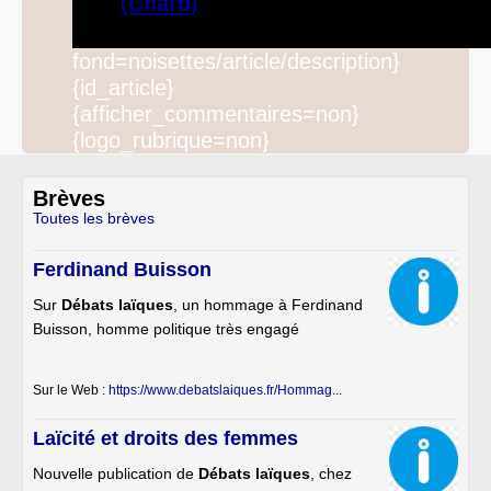
(Charb)
fond=noisettes/article/description}
{id_article}
{afficher_commentaires=non}
{logo_rubrique=non}
Brèves
Toutes les brèves
Ferdinand Buisson
Sur
Débats laïques
, un hommage à Ferdinand
Buisson, homme politique très engagé
Sur le Web :
https://www.debatslaiques.fr/Hommag...
Laïcité et droits des femmes
Nouvelle publication de
Débats laïques
, chez